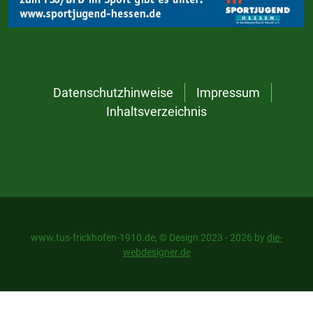
Datenschutzhinweise
Impressum
Inhaltsverzeichnis
www.tus-frickhofen-1910.de, © Design 2023 - 2026 by
die-
webdesigner.de