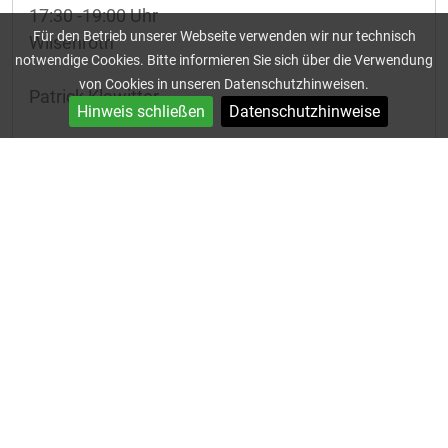
17:30 -19:00 Uhr
Für den Betrieb unserer Webseite verwenden wir nur technisch
Wilsenroth
notwendige Cookies. Bitte informieren Sie sich über die Verwendung
von Cookies in unseren Datenschutzhinweisen.
Patrick Klawitter
Hinweis schließen
Datenschutzhinweise
jugendfussball@tus-frickhofen.de
G-Jugend
Freitag
16:00 - 17:00 Uhr
Wilsenroth
Christian Hartmann