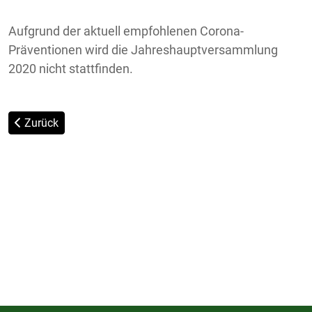
Aufgrund der aktuell empfohlenen Corona-
Präventionen wird die Jahreshauptversammlung
2020 nicht stattfinden.
Vorheriger Beitrag: Naspa Spende für neue Hochsprunganla
Zurück