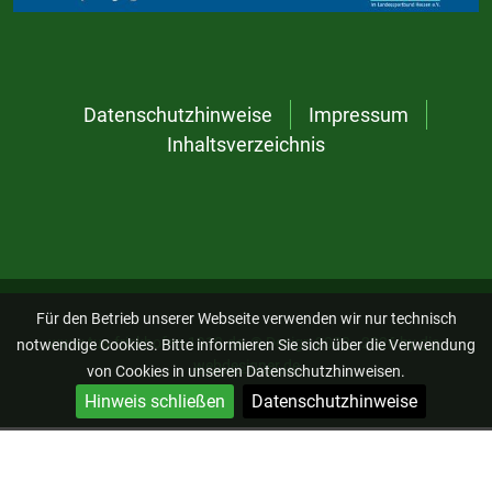
Datenschutzhinweise
Impressum
Inhaltsverzeichnis
Für den Betrieb unserer Webseite verwenden wir nur technisch
www.tus-frickhofen-1910.de, © Design 2023 - 2026 by
die-
notwendige Cookies. Bitte informieren Sie sich über die Verwendung
webdesigner.de
von Cookies in unseren Datenschutzhinweisen.
Hinweis schließen
Datenschutzhinweise