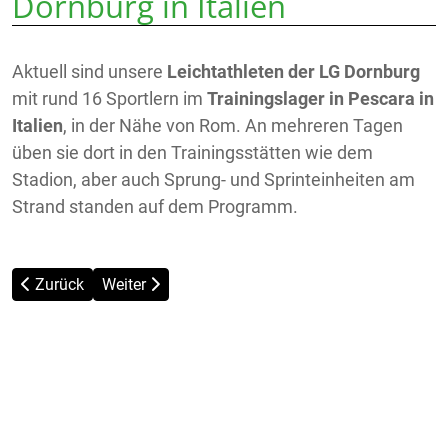
Dornburg in Italien
Aktuell sind unsere
Leichtathleten der LG Dornburg
mit rund 16 Sportlern im
Trainingslager in Pescara in
Italien
, in der Nähe von Rom. An mehreren Tagen
üben sie dort in den Trainingsstätten wie dem
Stadion, aber auch Sprung- und Sprinteinheiten am
Strand standen auf dem Programm.
Vorheriger Beitrag: Der TuS wünscht ein frohes Osterfest!
Nächster Beitrag: TuS-Sommerfest & Dornburg-P
Zurück
Weiter