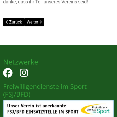
danke, dass ihr Teil unseres Vereins seid!
Vorheriger Beitrag: Neues Trainerteam für den TuS
Nächster Beitrag: Gelungener Arbeitseinsatz
Zurück
Weiter
Netzwerke
Freiwilligendienste im Sport
(FSJ/BFD)